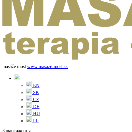
masáže most
www.masaze-most.sk
EN
SK
CZ
DE
HU
PL
Завантаження...