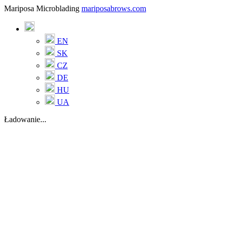
Mariposa Microblading
mariposabrows.com
EN
SK
CZ
DE
HU
UA
Ładowanie...