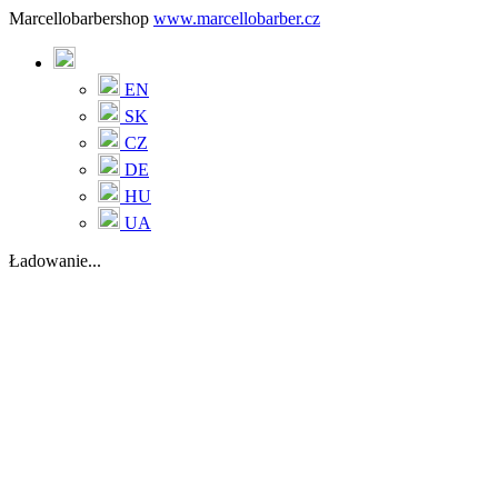
Marcellobarbershop
www.marcellobarber.cz
EN
SK
CZ
DE
HU
UA
Ładowanie...