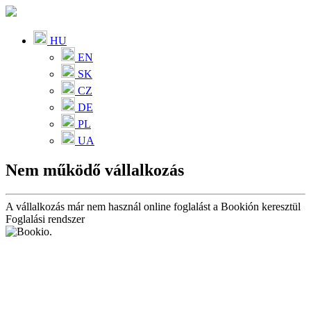
HU
EN
SK
CZ
DE
PL
UA
Nem működő vállalkozás
A vállalkozás már nem használ online foglalást a Bookión keresztül
Foglalási rendszer