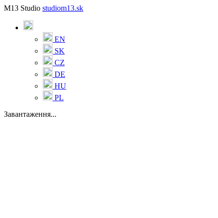
M13 Studio
studiom13.sk
EN
SK
CZ
DE
HU
PL
Завантаження...