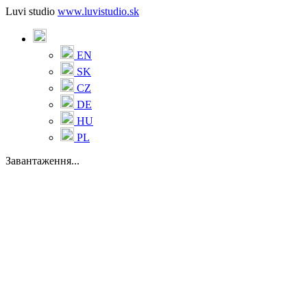
Luvi studio
www.luvistudio.sk
EN
SK
CZ
DE
HU
PL
Завантаження...