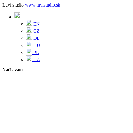
Luvi studio
www.luvistudio.sk
EN
CZ
DE
HU
PL
UA
Načítavam...