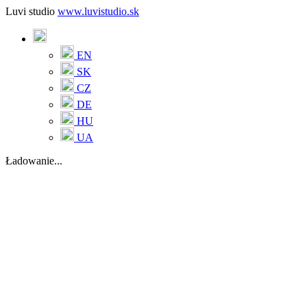
Luvi studio
www.luvistudio.sk
EN
SK
CZ
DE
HU
UA
Ładowanie...