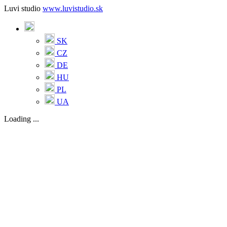
Luvi studio
www.luvistudio.sk
SK
CZ
DE
HU
PL
UA
Loading ...