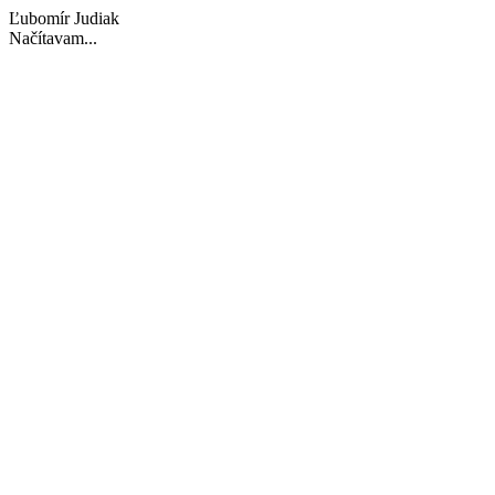
Ľubomír Judiak
Načítavam...