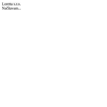
Loretta s.r.o.
Načítavam...