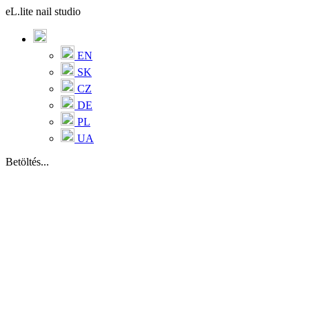
eL.lite nail studio
EN
SK
CZ
DE
PL
UA
Betöltés...