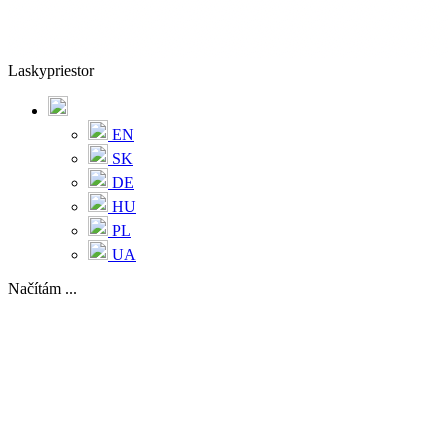
Laskypriestor
EN
SK
DE
HU
PL
UA
Načítám ...