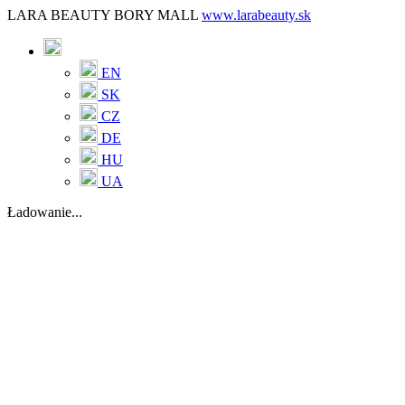
LARA BEAUTY BORY MALL
www.larabeauty.sk
EN
SK
CZ
DE
HU
UA
Ładowanie...