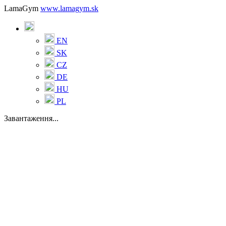
LamaGym
www.lamagym.sk
EN
SK
CZ
DE
HU
PL
Завантаження...