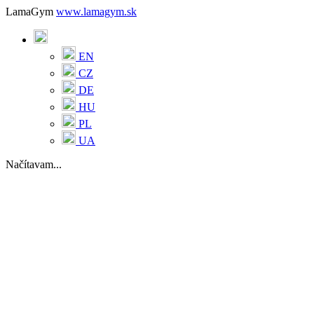
LamaGym
www.lamagym.sk
EN
CZ
DE
HU
PL
UA
Načítavam...