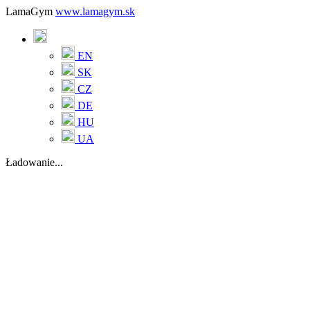
LamaGym
www.lamagym.sk
EN
SK
CZ
DE
HU
UA
Ładowanie...