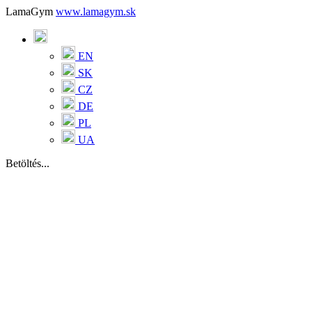
LamaGym
www.lamagym.sk
EN
SK
CZ
DE
PL
UA
Betöltés...