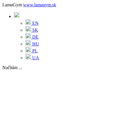
LamaGym
www.lamagym.sk
EN
SK
DE
HU
PL
UA
Načítám ...