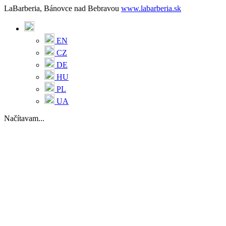
LaBarberia, Bánovce nad Bebravou
www.labarberia.sk
EN
CZ
DE
HU
PL
UA
Načítavam...