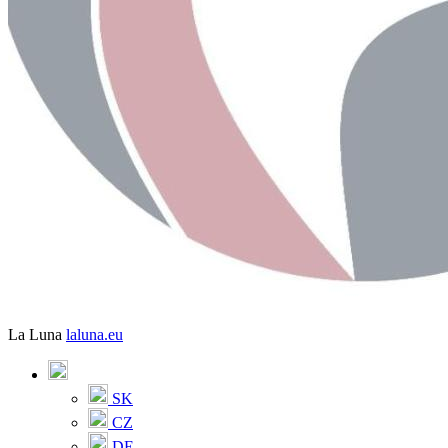
La Luna
laluna.eu
SK
CZ
DE