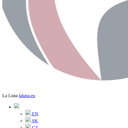
La Luna
laluna.eu
EN
SK
CZ