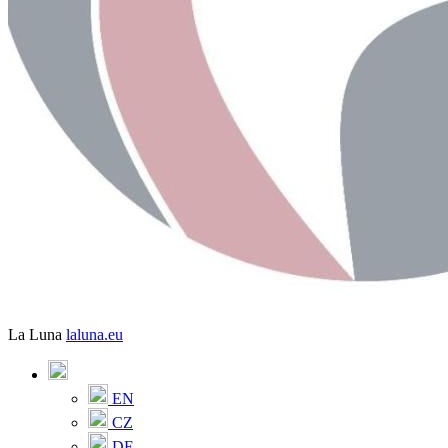
La Luna
laluna.eu
EN
CZ
DE