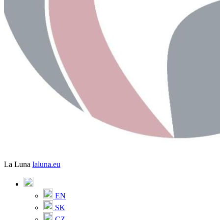
La Luna
laluna.eu
EN
SK
CZ