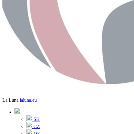
La Luna
laluna.eu
SK
CZ
DE