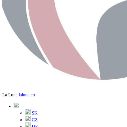
La Luna
laluna.eu
SK
CZ
DE