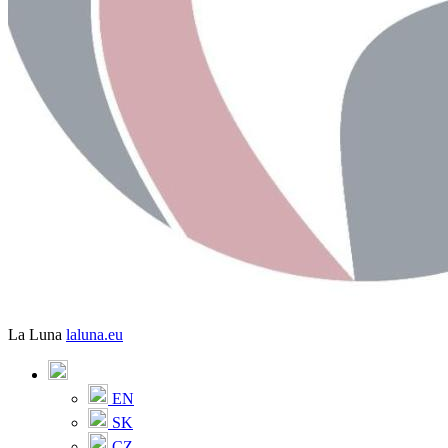
La Luna
laluna.eu
EN
SK
CZ