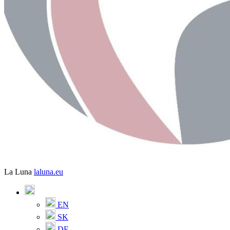
La Luna
laluna.eu
EN
SK
DE