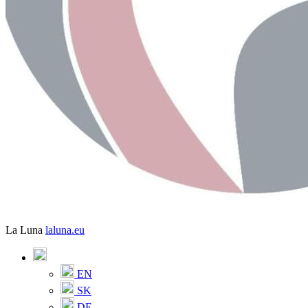
La Luna
laluna.eu
EN
SK
DE