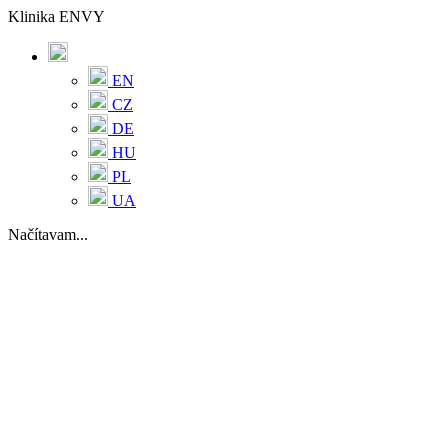
Klinika ENVY
EN
CZ
DE
HU
PL
UA
Načítavam...