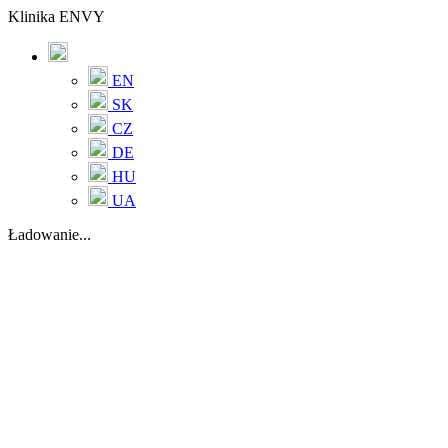
Klinika ENVY
EN
SK
CZ
DE
HU
UA
Ładowanie...