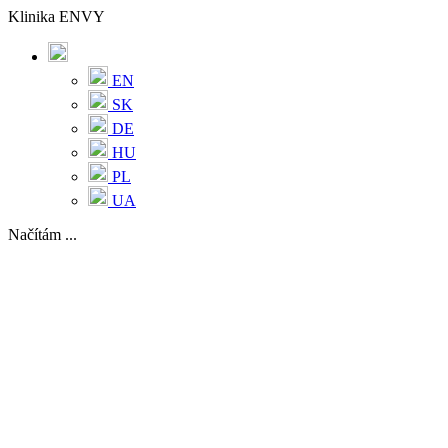
Klinika ENVY
EN
SK
DE
HU
PL
UA
Načítám ...