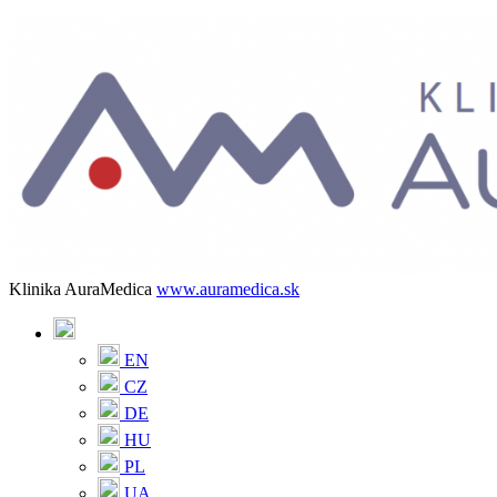
Klinika AuraMedica
www.auramedica.sk
EN
CZ
DE
HU
PL
UA