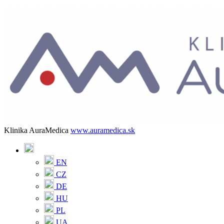
Klinika AuraMedica
www.auramedica.sk
EN
CZ
DE
HU
PL
UA