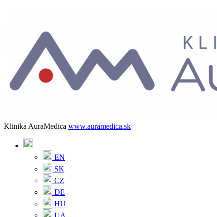
Klinika AuraMedica
www.auramedica.sk
EN
SK
CZ
DE
HU
UA