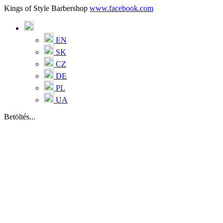
Kings of Style Barbershop
www.facebook.com
EN
SK
CZ
DE
PL
UA
Betöltés...