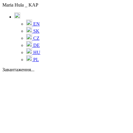
Maria Hula _ KAP
EN
SK
CZ
DE
HU
PL
Завантаження...