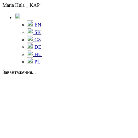
Maria Hula _ KAP
EN
SK
CZ
DE
HU
PL
Завантаження...