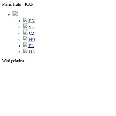
Maria Hula _ KAP
EN
SK
CZ
HU
PL
UA
Wird geladen...