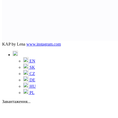
KAP by Lena
www.instagram.com
EN
SK
CZ
DE
HU
PL
Завантаження...