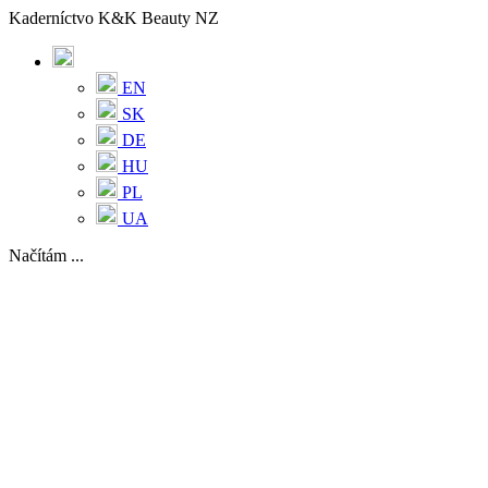
Kaderníctvo K&K Beauty NZ
EN
SK
DE
HU
PL
UA
Načítám ...