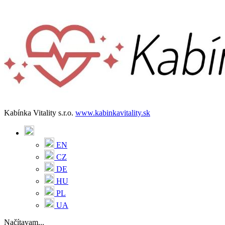
Kabínka Vitality s.r.o.
www.kabinkavitality.sk
EN
CZ
DE
HU
PL
UA
Načítavam...