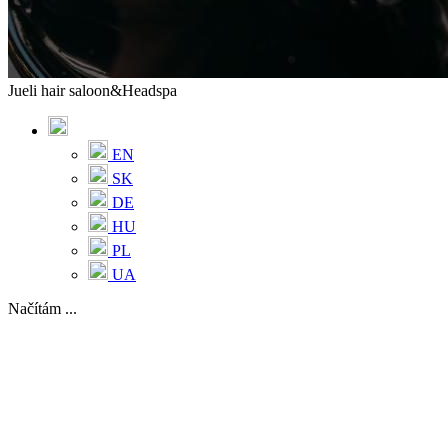
Jueli hair saloon&Headspa
EN
SK
DE
HU
PL
UA
Načítám ...