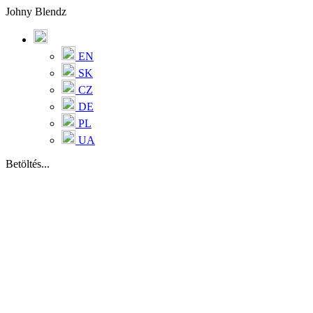
Johny Blendz
EN
SK
CZ
DE
PL
UA
Betöltés...