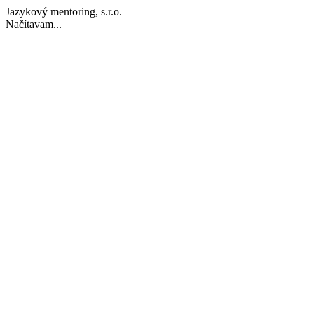
Jazykový mentoring, s.r.o.
Načítavam...