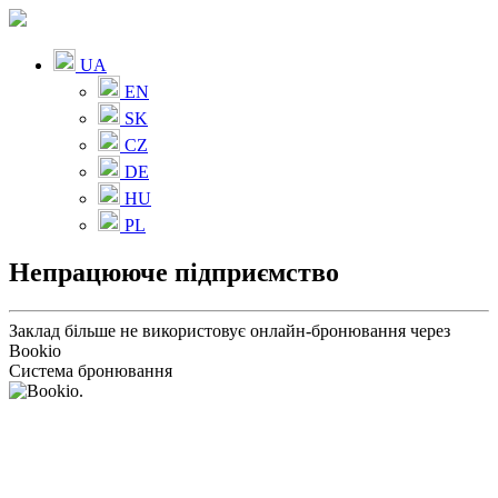
UA
EN
SK
CZ
DE
HU
PL
Непрацююче підприємство
Заклад більше не використовує онлайн-бронювання через
Bookio
Система бронювання