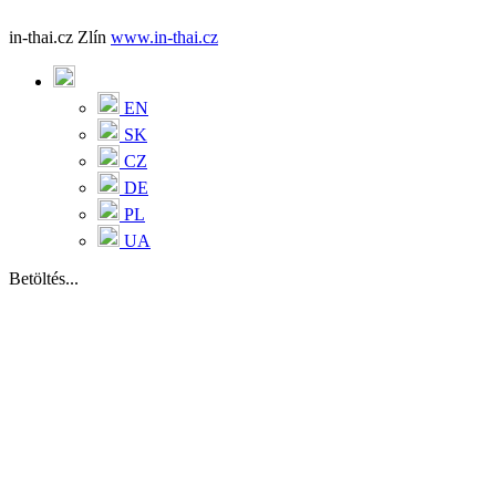
in-thai.cz Zlín
www.in-thai.cz
EN
SK
CZ
DE
PL
UA
Betöltés...