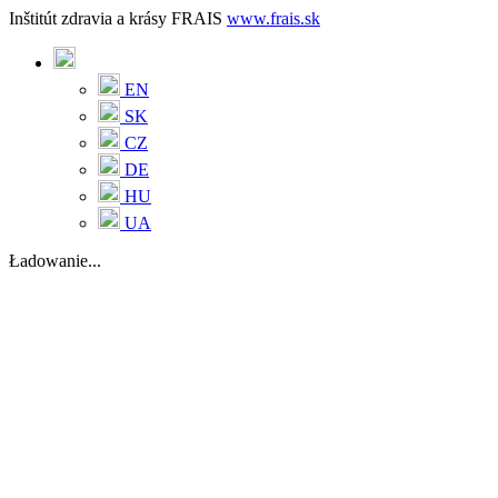
Inštitút zdravia a krásy FRAIS
www.frais.sk
EN
SK
CZ
DE
HU
UA
Ładowanie...