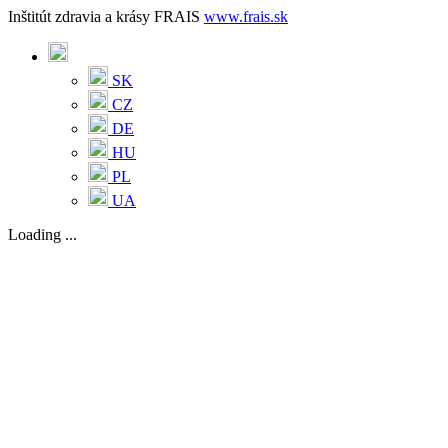
Inštitút zdravia a krásy FRAIS
www.frais.sk
SK
CZ
DE
HU
PL
UA
Loading ...