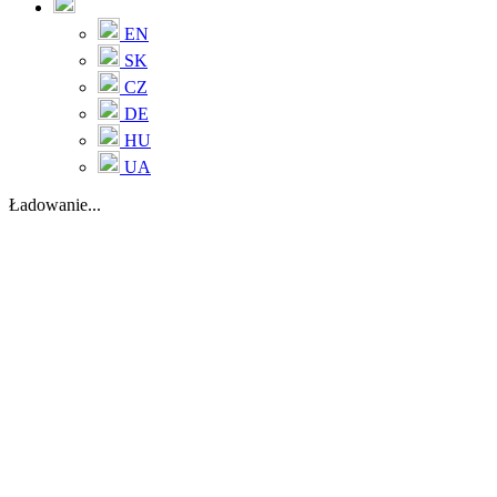
EN
SK
CZ
DE
HU
UA
Ładowanie...